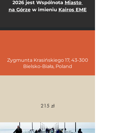
2026 jest Wspólnota 
Miasto 
na Górze
 w imieniu 
Kairos EME
Zygmunta Krasińskiego 17, 43-300
Bielsko-Biała, Poland
215 zł