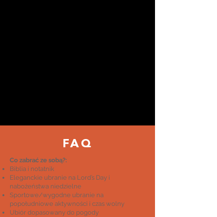
FAQ
Co zabrać ze sobą?:
Biblia i notatnik
Eleganckie ubranie na Lord’s Day i
nabożeństwa niedzielne
Sportowe/wygodne ubranie na
popołudniowe aktywności i czas wolny
Ubiór dopasowany do pogody