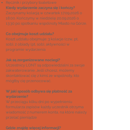
Ręcznik i przybory toaletowe
Kiedy wydarzenie zaczyna się i kończy?
Zaczynamy kolacją w czwartek
17.09.2026
o
18:00. Kończymy w niedzielę
20.09.2026
o
13:30 po spotkaniu wspólnoty Miasto na Górze.
Co obejmuje koszt udziału?
Koszt udziału obejmuje: 3 kolacje (czw, pt,
sob), 2 obiady (pt, sob), aktywności w
programie wydarzenia
Jak są zorganizowane noclegi?
Uczestnicy LONT są odpowiedzialni za swoje
zakwaterowanie. Jeśli chcesz, możemy
skontaktować cię z kimś ze wspólnoty, kto
mógłby cię przenocować.
W jaki sposób odbywa się płatność za
wydarzenie?
W przeciągu kilku dni po
wypełnieniu
formularza zapisów każdy uczestnik otrzyma
wiadomość z numerem konta, na które należy
przelać pieniądze
Gdzie znajdę więcej informacji?