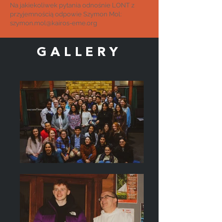
Na jakiekoliwek pytania odnośnie LONT z
przyjemnością odpowie Szymon Mol:
szymon.mol@kairos-eme.org
GALLERY